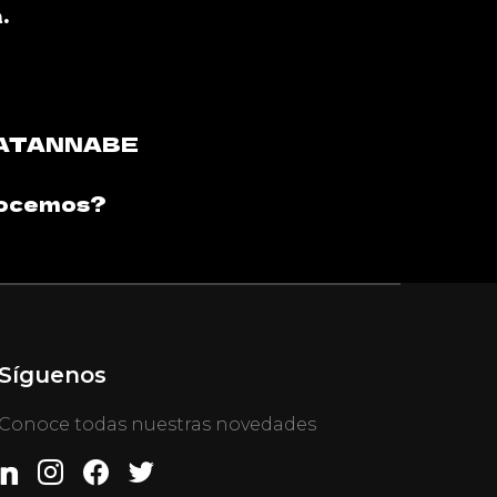
.
WATANNABE
nocemos?
Síguenos
Conoce todas nuestras novedades