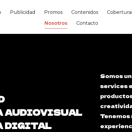
o
Publicidad
Promos
Contenidos
Cobertura
Nosotros
Contacto
Somos una
services 
productos
D
creativida
 AUDIOVISUAL
Tenemos 
 DIGITAL
experienci