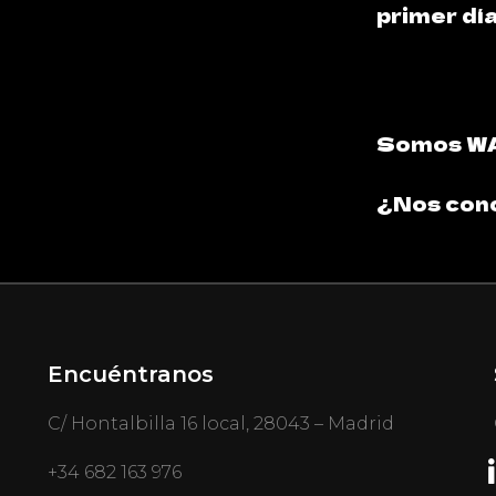
primer día
Somos 
¿Nos co
Encuéntranos
C/ Hontalbilla 16 local, 28043 – Madrid
+34 682 163 976