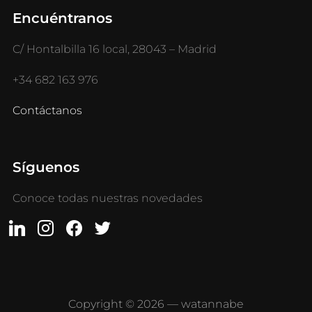
Encuéntranos
C/ Hontalbilla 16 local, 28043 – Madrid
+34 682 163 976
Contáctanos
Síguenos
Conoce todas nuestras novedades
Copyright © 2026 — watannabe