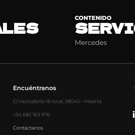
CONTENIDO
ALES
SERVI
Mercedes
Encuéntranos
C/ Hontalbilla 16 local, 28043 – Madrid
+34 682 163 976
Contáctanos